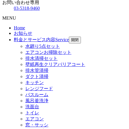
お問い合わせ専用
03-5318-9460
MENU
Home
お知らせ
料金とサービス内容
Service
開閉
水廻り5点セット
エアコンお掃除セット
排水清掃セット
壁紙再生クリアバリアコート
排水管清掃
ダクト清掃
キッチン
レンジフード
バスルーム
風呂釜洗浄
洗面台
トイレ
エアコン
窓・サッシ