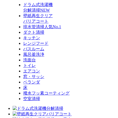
ドラム式洗濯機
分解清掃
NEW
壁紙再生クリア
バリアコート
排水管清掃
人気No.1
ダクト清掃
キッチン
レンジフード
バスルーム
風呂釜洗浄
洗面台
トイレ
エアコン
窓・サッシ
ベランダ
床
撥水フッ素コーティング
空室清掃