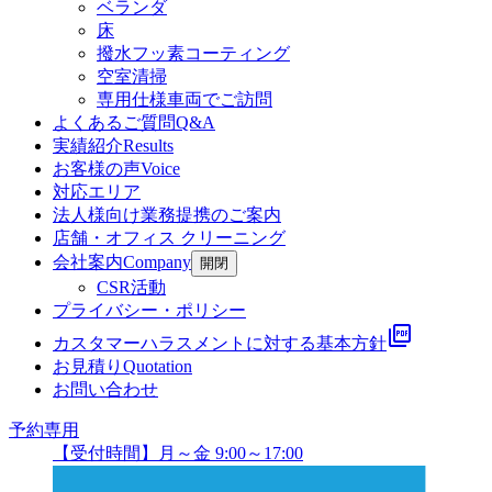
ベランダ
床
撥水フッ素コーティング
空室清掃
専用仕様車両でご訪問
よくあるご質問
Q&A
実績紹介
Results
お客様の声
Voice
対応エリア
法人様向け業務提携のご案内
店舗・オフィス クリーニング
会社案内
Company
開閉
CSR活動
プライバシー・ポリシー
picture_as_pdf
カスタマーハラスメントに対する基本方針
お見積り
Quotation
お問い合わせ
予約専用
【受付時間】月～金 9:00～17:00