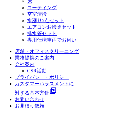
床
コーティング
空室清掃
水廻り5点セット
エアコンお掃除セット
排水管セット
専用仕様車両でお伺い
店舗・オフィスクリーニング
業務提携のご案内
会社案内
CSR活動
プライバシー・ポリシー
カスタマーハラスメントに
picture_as_pdf
対する基本方針
お問い合わせ
お見積り依頼