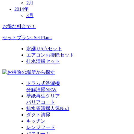
2月
2014年
3月
お得な料金で！
セットプラン
- Set Plan -
水廻り5点セット
エアコンお掃除セット
排水清掃セット
ドラム式洗濯機
分解清掃
NEW
壁紙再生クリア
バリアコート
排水管清掃
人気No.1
ダクト清掃
キッチン
レンジフード
バスルーム