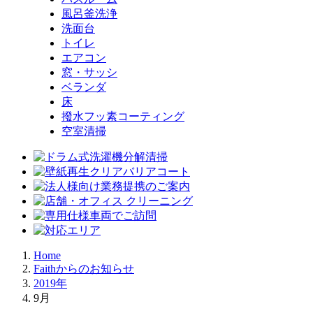
風呂釜洗浄
洗面台
トイレ
エアコン
窓・サッシ
ベランダ
床
撥水フッ素コーティング
空室清掃
Home
Faithからのお知らせ
2019年
9月