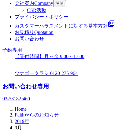
会社案内
Company
開閉
CSR活動
プライバシー・ポリシー
picture_as_pdf
カスタマーハラスメントに対する基本方針
お見積り
Quotation
お問い合わせ
予約専用
【受付時間】月～金 9:00～17:00
ツナゴークラシ
0120-275-964
お問い合わせ専用
03-5318-9460
Home
Faithからのお知らせ
2019年
9月