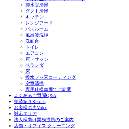
排水管清掃
ダクト清掃
キッチン
レンジフード
バスルーム
風呂釜洗浄
洗面台
トイレ
エアコン
窓・サッシ
ベランダ
床
撥水フッ素コーティング
空室清掃
専用仕様車両でご訪問
よくあるご質問
Q&A
実績紹介
Results
お客様の声
Voice
対応エリア
法人様向け業務提携のご案内
店舗・オフィス クリーニング