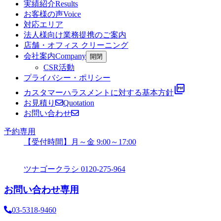
実績紹介
Results
お客様の声
Voice
対応エリア
法人様向け業務提携のご案内
店舗・オフィス クリーニング
会社案内
Company
開閉
CSR活動
プライバシー・ポリシー
picture_as_pdf
カスタマーハラスメントに対する基本方針
お見積り
Quotation
お問い合わせ
予約専用
【受付時間】月～金 9:00～17:00
ツナゴークラシ
0120-275-964
お問い合わせ専用
03-5318-9460