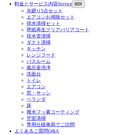
料金とサービス内容
Service
開閉
水廻り5点セット
エアコンお掃除セット
排水清掃セット
壁紙再生クリアバリアコート
排水管清掃
ダクト清掃
キッチン
レンジフード
バスルーム
風呂釜洗浄
洗面台
トイレ
エアコン
窓・サッシ
ベランダ
床
撥水フッ素コーティング
空室清掃
専用仕様車両でご訪問
よくあるご質問
Q&A