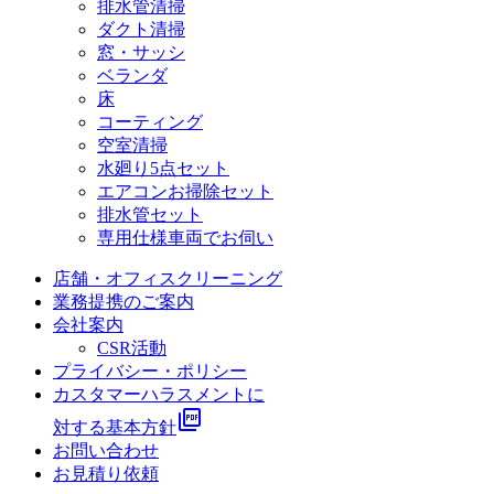
排水管清掃
ダクト清掃
窓・サッシ
ベランダ
床
コーティング
空室清掃
水廻り5点セット
エアコンお掃除セット
排水管セット
専用仕様車両でお伺い
店舗・オフィスクリーニング
業務提携のご案内
会社案内
CSR活動
プライバシー・ポリシー
カスタマーハラスメントに
picture_as_pdf
対する基本方針
お問い合わせ
お見積り依頼