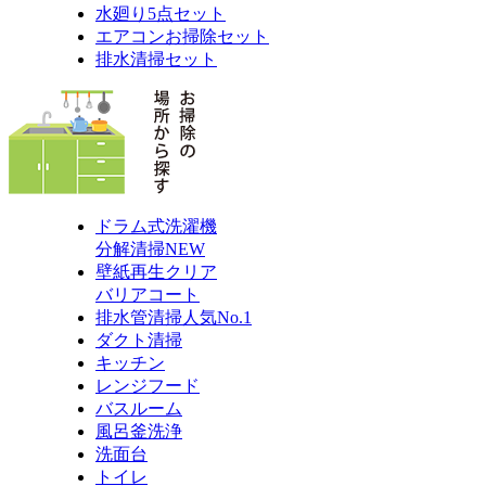
水廻り5点セット
エアコンお掃除セット
排水清掃セット
ドラム式洗濯機
分解清掃
NEW
壁紙再生クリア
バリアコート
排水管清掃
人気No.1
ダクト清掃
キッチン
レンジフード
バスルーム
風呂釜洗浄
洗面台
トイレ